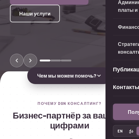
Админис
Налоговый консалтинг
платы и
Финансо
Стратег
консалт
Публика
Чем мы можем помочь?
Контакт
ПОЧЕМУ DGN КОНСАЛТИНГ?
Пол
Бизнес-партнёр за вашими
цифрами
Платите слишком
Нужен надёжный
EN
ქა
много налогов?
бухгалтерский
учёт?