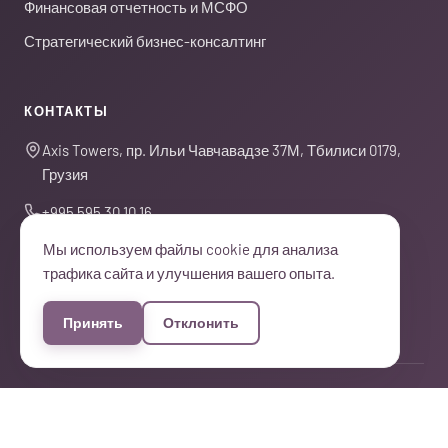
Финансовая отчетность и МСФО
Стратегический бизнес-консалтинг
КОНТАКТЫ
Axis Towers, пр. Ильи Чавчавадзе 37М, Тбилиси 0179,
Грузия
+995 595 30 10 16
Мы используем файлы cookie для анализа
contact@dgn.ge
трафика сайта и улучшения вашего опыта.
Пн-Пт: 10:00-18:00
Принять
Отклонить
© 2026 DGN Consulting. Все права защищены. ·
Админ
EN
ქა
RU