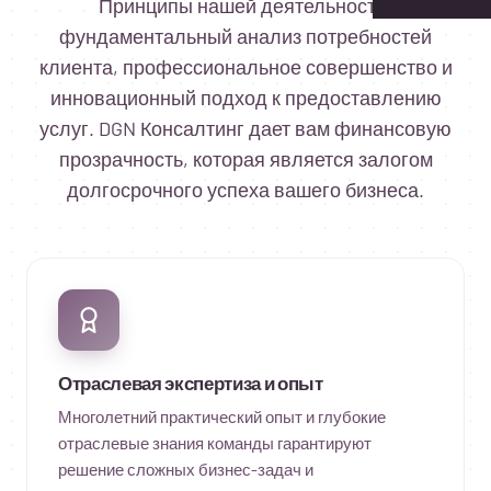
Принципы нашей деятельности:
фундаментальный анализ потребностей
клиента, профессиональное совершенство и
инновационный подход к предоставлению
услуг. DGN Консалтинг дает вам финансовую
Расчёт зарплат
Готовитесь к
прозрачность, которая является залогом
отнимает много
аудиту?
долгосрочного успеха вашего бизнеса.
времени?
Планируете рост
или
Отраслевая экспертиза и опыт
реструктуризацию?
Многолетний практический опыт и глубокие
отраслевые знания команды гарантируют
решение сложных бизнес-задач и