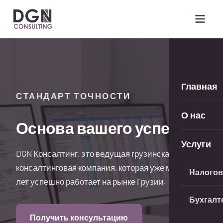
DGN Consulting
Главная
НАЛОГОВЫЙ КОНСАЛТИНГ
О нас
Защитите свой бизнес
Услуги
от налоговых рисков
Налогов
Наши эксперты обеспечат стратегическую
прозрачность в вопросах налогообложения.
Бухгалт