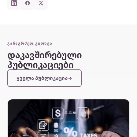
ᲒᲐᲜᲐᲒᲠᲫᲔᲗ ᲙᲘᲗᲮᲕᲐ
დაკავშირებული
პუბლიკაციები
ყველა პუბლიკაცია