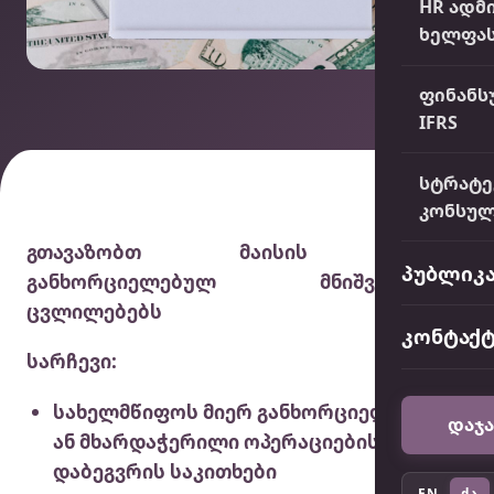
HR ადმ
ხელფას
ფინანს
IFRS
სტრატე
კონსულ
გთავაზობთ მაისის თვეში
პუბლიკა
განხორციელებულ მნიშვნელოვან
ცვლილებებს
კონტაქ
სარჩევი:
სახელმწიფოს მიერ განხორციელებული
დაჯა
ან მხარდაჭერილი ოპერაციების დღგ-ით
დაბეგვრის საკითხები
EN
ქა