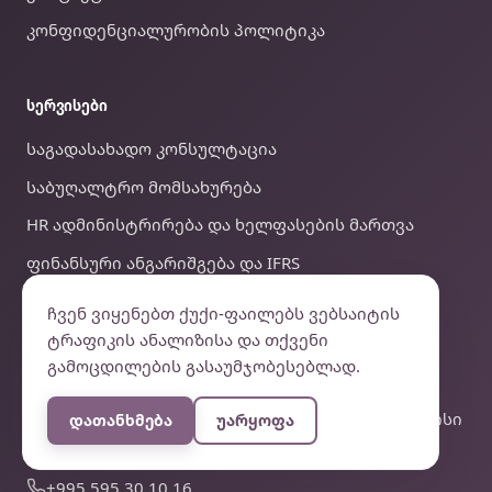
კონფიდენციალურობის პოლიტიკა
ᲡᲔᲠᲕᲘᲡᲔᲑᲘ
საგადასახადო კონსულტაცია
საბუღალტრო მომსახურება
HR ადმინისტრირება და ხელფასების მართვა
ფინანსური ანგარიშგება და IFRS
სტრატეგიული ბიზნეს კონსულტაცია
ჩვენ ვიყენებთ ქუქი-ფაილებს ვებსაიტის
ტრაფიკის ანალიზისა და თქვენი
გამოცდილების გასაუმჯობესებლად.
ᲙᲝᲜᲢᲐᲥᲢᲘ
Axis Towers, ილია ჭავჭავაძის გამზ. 37მ, თბილისი
დათანხმება
უარყოფა
0179, საქართველო
+995 595 30 10 16