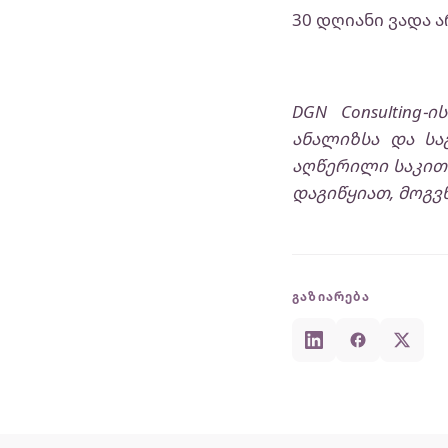
30 დღიანი ვადა ა
DGN Consulting
ანალიზსა და სა
აღწერილი საკითხ
დაგიწყიათ, მოგვწ
ᲒᲐᲖᲘᲐᲠᲔᲑᲐ