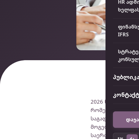
HR ადმ
ხელფას
ფინანს
IFRS
სტრატე
კონსულ
პუბლიკა
კონტაქ
2026 წლის 24 თე
რომელმაც საერ
საგადასახადო 
დაჯა
მოგების გადასა
საერთაშორის
EN
ქა